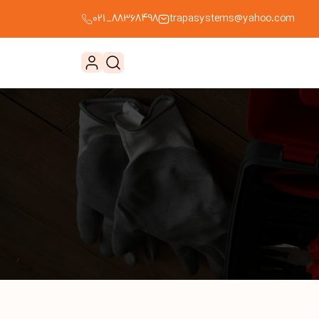
88368498_021
trapasystems@yahoo.com