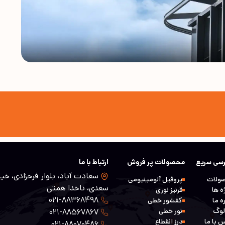
سی سریع
محصولات پر فروش
ارتباط با ما
سعادت آباد، بلوار فرحزادی، خیا
ولات
پروفیل آلومینیومی
سعدی، ناخدا همتی
ه ها
قرنیز نوری
021-88368498
ه ما
کفشور خطی
لوگ
نور خطی
021-88567867
 با ما
درز انقطاع
021-88070486