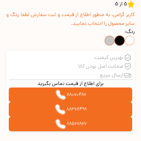
5 از 5
کاربر گرامی، به منظور اطلاع از قیمت و ثبت سفارش لطفا رنگ و
سایز محصول را انتخاب نمایید.
رنگ:
بهترین کیفیت
ضمانت اصل بودن کالا
ارسال سریع
برای اطلاع از قیمت تماس بگیرید
88070486
88368498
88567867