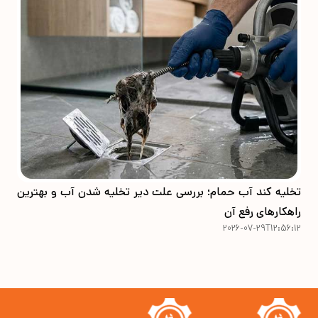
تخلیه کند آب حمام؛ بررسی علت دیر تخلیه شدن آب و بهترین
10 اشتباه رایج‌ در ب
7
راهکارهای رفع آن
2026-07-29T12:56:12