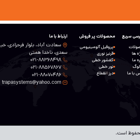
سی سریع
محصولات پر فروش
ارتباط با ما
سعادت آباد، بلوار فرحزادی، خیا
ولات
پروفیل آلومینیومی
سعدی، ناخدا همتی
ه ها
قرنیز نوری
021-88368498
ه ما
کفشور خطی
لوگ
نور خطی
021-88567867
 با ما
درز انقطاع
021-88070486
trapasystems@yahoo.com
محفوظ است.