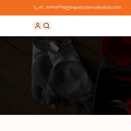
88368498_021
trapasystems@yahoo.com