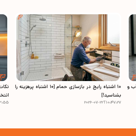
ب و
10 اشتباه رایج‌ در بازسازی حمام [۱۰ اشتباه پرهزینه را
نکات
بشناسید!]
انتخا
43:55
2026-07-22T10:47:27