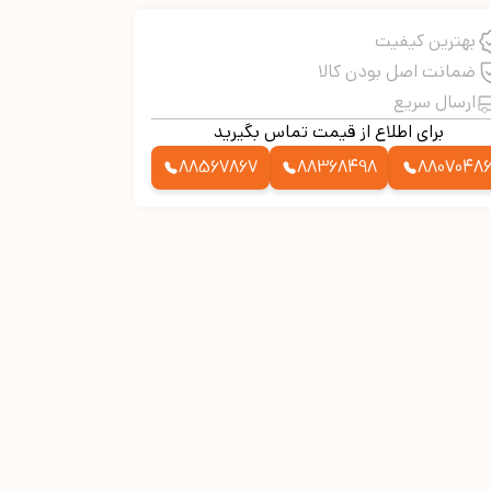
بهترین کیفیت
ضمانت اصل بودن کالا
ارسال سریع
برای اطلاع از قیمت تماس بگیرید
88567867
88368498
8807048