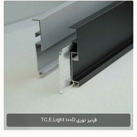
قرنیز نوری TC.E.Light 100D