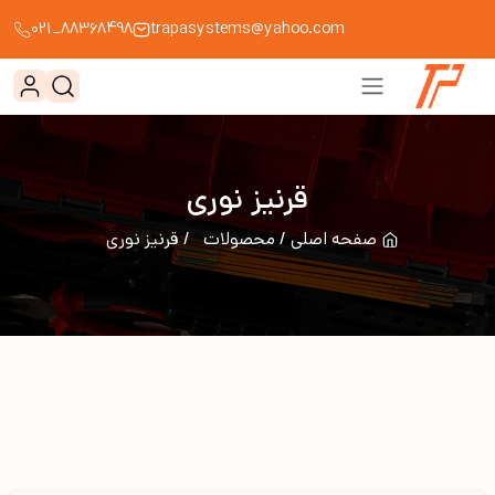
88368498_021
trapasystems@yahoo.com
قرنیز نوری
صفحه اصلی
محصولات
قرنیز نوری