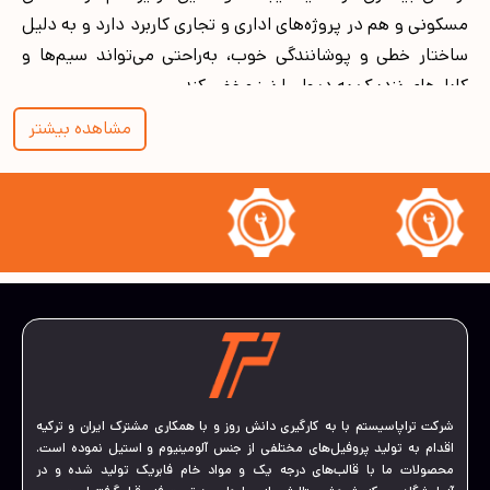
مسکونی و هم در پروژه‌های اداری و تجاری کاربرد دارد و به دلیل
ساختار خطی و پوشانندگی خوب، به‌راحتی می‌تواند سیم‌ها و
کابل‌های نزدیک به دیوار را نیز مخفی کند.
مزیت‌های کاربردی قرنیز نوری در طراحی فضاهای
مشاهده بیشتر
داخلی مدرن
در طراحی‌های داخلی امروزی، ایجاد حس هماهنگی میان
روشنایی و دکوراسیون بسیار مهم است. قرنیز این امکان را فراهم
می‌کند که بدون نصب چراغ‌های بزرگ یا آویز، نوری یکنواخت و
متناسب در فضا ایجاد شود. استفاده از آن در راهروها، اتاق
نشیمن، آشپزخانه یا حتی سرویس بهداشتی می‌تواند به زیبایی
کلی محیط کمک کند.
یکی از ویژگی‌های مهم این محصول برخلاف
چفت کناف
، قابلیت
تطبیق آن با انواع سبک‌های دکوراسیون است. از خانه‌های
مینیمال گرفته تا محیط‌های کلاسیک، این قرنیز همیشه جای
شرکت تراپاسیستم با به کارگیری دانش روز و با همکاری مشترک ایران و ترکیه
اقدام به تولید پروفیل‌های مختلفی از جنس آلومینیوم و استیل نموده است.
خود را پیدا می‌کند. به دلیل استفاده از تکنولوژی LED، مصرف
محصولات ما با قالب‌های درجه یک و مواد خام فابریک تولید شده و در
برق این نوع قرنیزها بسیار پایین است و گرمای اضافه تولید