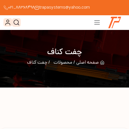
88368498_021
trapasystems@yahoo.com
چفت کناف
صفحه اصلی
محصولات
چفت کناف