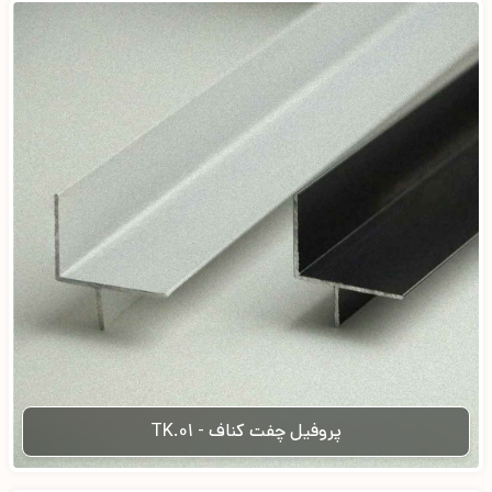
پروفیل چفت کناف - TK.01