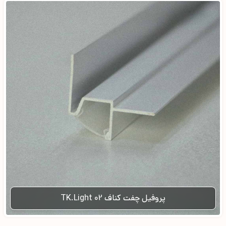
پروفیل چفت کناف TK.Light 02