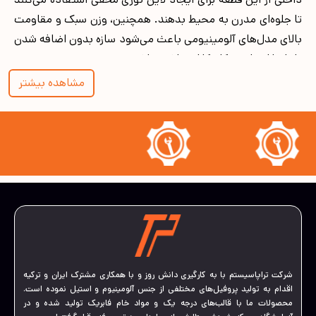
تا جلوه‌ای مدرن به محیط بدهند. همچنین، وزن سبک و مقاومت
بالای مدل‌های آلومینیومی باعث می‌شود سازه بدون اضافه شدن
بار اضافی، استحکام کافی داشته باشد.
تفاوت چفت کناف با پروفیل‌های معمولی
مشاهده بیشتر
اتصال کناف برای هماهنگی کامل با صفحات کناف طراحی شده و
امکان نصب سریع‌تر و دقیق‌تر را فراهم می‌کند. همچنین، این
قطعه با ایجاد بند انبساط مناسب، مانع ایجاد ترک در محل
اتصال می‌شود، چیزی که
پروفیل آلومینیومی
‌ معمولی معمولا به
آن توجه ندارن .
از نظر جنس، اتصال کناف اغلب از آلومینیوم یا فولاد گالوانیزه
ساخته می‌شود و در برابر رطوبت و زنگ‌زدگی مقاوم است. این
ویژگی باعث می‌شود استفاده از آن در فضاهای مرطوب مانند
سرویس بهداشتی یا آشپزخانه بدون مشکل باشد. در مقابل،
شرکت تراپاسیستم با به کارگیری دانش روز و با همکاری مشترک ایران و ترکیه
پروفیل‌های معمولی معمولا سنگین‌تر بوده و نیاز به مراحل نصب
اقدام به تولید پروفیل‌های مختلفی از جنس آلومینیوم و استیل نموده است.
پیچیده‌تری دارند.
محصولات ما با قالب‌های درجه یک و مواد خام فابریک تولید شده و در