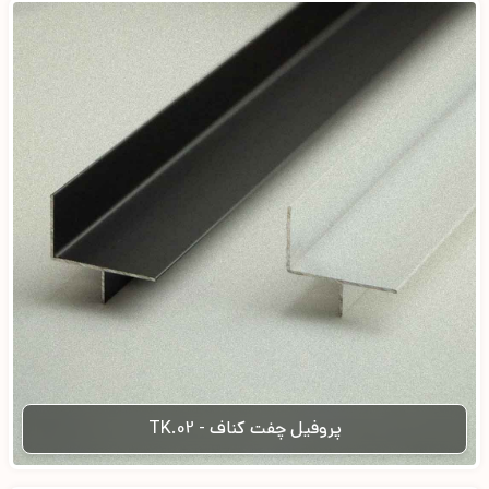
پروفیل چفت کناف - TK.02