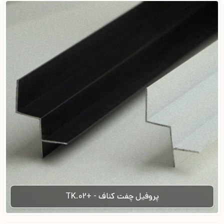
پروفیل چفت کناف - +TK.02